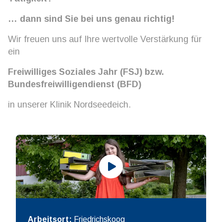
… dann sind Sie bei uns genau richtig!
Wir freuen uns auf Ihre wertvolle Verstärkung für
ein
Freiwilliges Soziales Jahr (FSJ) bzw.
Bundesfreiwilligendienst (BFD)
in unserer Klinik Nordseedeich.
Arbeitsort:
Friedrichskoog